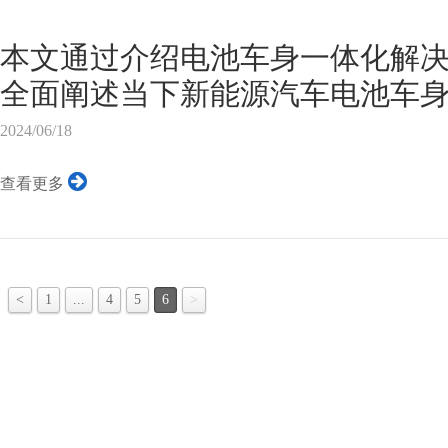
外观设计:既潮流前卫又彰显个性智
能配置出众比亚迪海豚在智能科
本文通过介绍电池车身一体化解
亮点。首先,其搭载的全面360度环绕
全面阐述当下新能源汽车电池车
势与挑战。实践证明，电池车身
2024/06/18
化与电池空间利用率方面表现出
查看更多
和轻量化水平提升，以及生产效
随着新能源汽车渗透率的快速提
驶水平和补能效率越来越关注。
<
1
...
4
5
6
>
够充电更快、跑得更远，这推动
应商努力提高动力电池的能量密
虽然目前最常用的磷酸铁锂电池
池已经基本达到了...