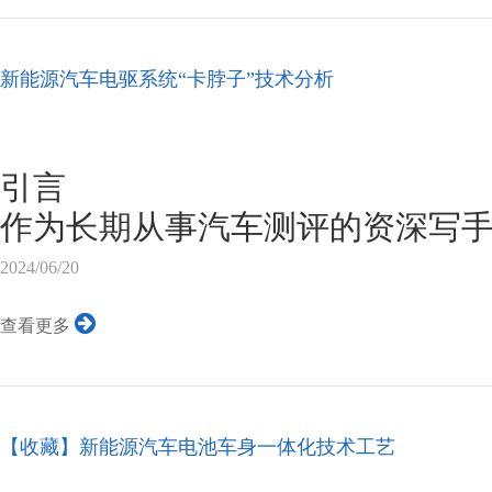
头。韩国市场调研机构SNE Rese
4个月，仅宁德时代和比亚迪就占
新能源汽车电驱系统“卡脖子”技术分析
场的一半以上。更为关键的是，
池材料供应链。对于像美国这样
和动力技术领域竞争的国家来说，唯
引言
作为长期从事汽车测评的资深写手
创新亮点向来格外关注。本次我
2024/06/20
迪海豚,这款纯电动车型于2022年
查看更多
的综合实力和出色的性价比,一经
入新能源轿车市场的主角行列。那
竟有哪些独到之处,值不值得广大
【收藏】新能源汽车电池车身一体化技术工艺
起来解析分解!