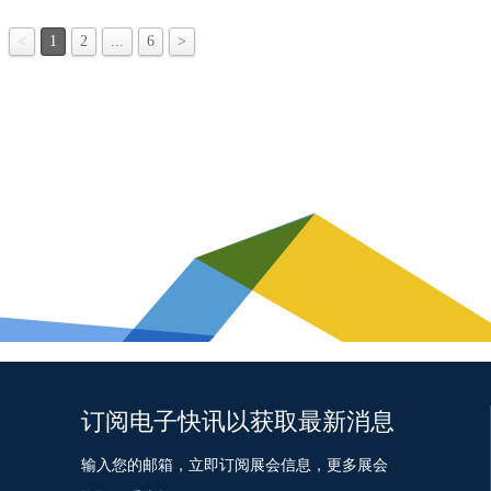
2,790.3万辆和2,794万辆，同比分
<
1
2
...
6
>
图片来源于一览众车
具体来看，11月，乘用车产销分别完成
万辆，环比分别增长14.9%和9%，
1...
订阅电子快讯以获取最新消息
输入您的邮箱，立即订阅展会信息，更多展会