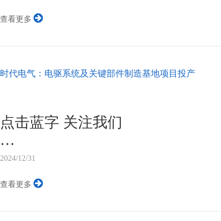
2 月 20 日，华为在尊界 S800
查看更多
了全新的巨鲸电池 2.0，引发行业
版本，巨鲸电池 2.0 实现了全
充电速度以及安全性等方面都有
时代电气：电驱系统及关键部件制造基地项目投产
图片来源于NE时代新能源
尊界 S800 搭载的巨鲸电池 2.0
本，规格都相当高。其中增程版电池
点击蓝字 关注我们
时，甚至超越了许多纯电动车的电池
12月26日，据“中交长沙建设”
2024/12/31
目集中开竣工仪式如期举行。其
查看更多
刚刚落成的株洲市新能源乘用车
造基地项目联合厂房。