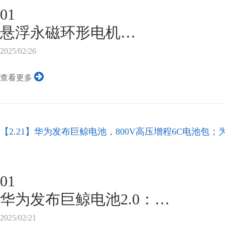
驱动电机
01
驱动电机组成及作用
悬浮永磁环形电机
永磁同步电机分为正弦波永磁同
嘉轩智能与新疆中泰化学签约，推
2025/02/26
磁同步电机...
永磁低速悬浮环形节能驱动系统，提
查看更多
节能12%，助力绿色工业发展，
域技术实力。
2025年1月24日，江苏嘉轩智能
【2.21】华为发布巨鲸电池，800V高压增程6C电池
（以下简称“嘉轩智能”）与新疆
用低速悬浮环形节能驱动系统项
志性的合作不仅是双方在推动节
01
迈出的重要步伐，更是国内粉磨
华为发布巨鲸电池2.0：
统升级的创新之举，开创了将传统驱
业界首发800V高压增程6C电池包
2025/02/21