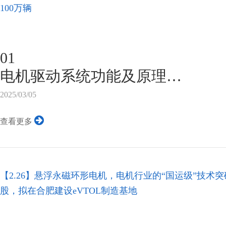
升2%，搭载该非晶电机的整车在
100万辆
提升50km。
图片来源于NE时代新能源
在全球双碳战略目标指引下，中
01
效提升行动计划》，要求20...
电机驱动系统功能及原理
驱动电机及驱动电机控制器是新
2025/03/05
核心元件，其决定了车辆的主要
查看更多
车整车行驶的动力性、经济性、
能有着重要的影响。
电机控制器从整车控制器获得整
【2.26】悬浮永磁环形电机，电机行业的“国运级”技
电池包获得电能，经过自身逆变
股，拟在合肥建设eVTOL制造基地
机所需要的电流和电压，提供给
和转矩满足整车行驶需求。