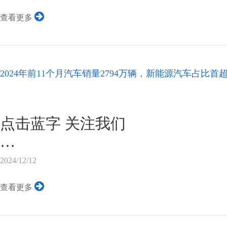
布最新数据显示，2023年11月
查看更多
混合动力汽车销量实现了连续第
幅高达32%，并连续第三个月刷
劲的增长势头凸显了全球电动汽
2024年前11个月汽车销量2794万辆，新能源汽车占比首
费者对清洁能源汽车的持续青睐
图片来源于一览众车
中国再次成为全球电动汽车销量
点击蓝字 关注我们
量占比接近全球总量的70%。与
车销量同比增长了50%，达到了12..
12月11日，中汽协发布了最新一
2024/12/12
今年11月，我国汽车产销分别完成343
查看更多
辆，环比分别增长14.7%和8.6%，
11.7%，月度产销创历史新高；1