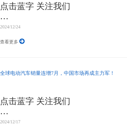
漆，使用上的不便性依然存在，
点击蓝字 关注我们
漆使用上的种种困扰，可选择自
线圈固定用之材料。
继AC7801x、AC7840x等MCU
2024/12/24
图片来源...
26262 ASIL B功能安全产品
查看更多
科技MCU产品线日前再传喜讯：
科学专家UL Solutions认证 ，杰
级MCU芯片已成功通过ISO 26262
全球电动汽车销量连增7月，中国市场再成主力军！
认证，并于日前在深圳举行了颁证仪式，U
太区销售经理宋嘉隆和杰发科技
动。
点击蓝字 关注我们
根据本次产品认证，AC78...
12月13日，据路透社消息，市场研究公
2024/12/17