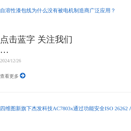
图片来源于网络
自溶性漆包线为什么没有被电机制造商广泛应用？
结合“行家说功率半导体与新能源
时代电气出资建设。建设地点位
用地245亩，将布局储能、新能
点击蓝字 关注我们
流器、电磁和机电制造等产业，
储物流、动力厂房等建筑约40,0
清漆（凡立水）为漆包线圈固定
2024/12/26
厂务...
使用极为费事和麻烦，需先涂抹
查看更多
之烘烤或爆晒方可固定成型，且
不佳，导致气味难闻及空气污染
密闭空间内任其挥发，达到一定
四维图新旗下杰发科技AC7803x通过功能安全ISO 26262 
非常高。传统所采用之溶剂成分
被国际电机行业所禁止使用。目