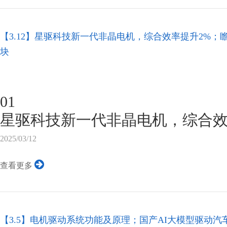
【3.12】星驱科技新一代非晶电机，综合效率提升2%；瞻芯电
块
01
星驱科技新一代非晶电机，综合效
近日，星驱科技成功研发出了新
2025/03/12
于同功率的传统电机，非晶电机的
查看更多
20%，同时，非晶电机还具备低
高达30000rpm的超高转速下，
稳定性。经试验，星驱科技的非晶
【3.5】电机驱动系统功能及原理；国产AI大模型驱动汽